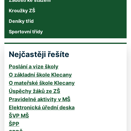
Kroužky ZŠ
Deníky tříd
Sportovní třídy
Nejčastěji řešíte
Poslání a vize školy
O základní škole Klecany
O mateřské škole Klecany
Úspěchy žáků ze ZŠ
Pravidelné aktivity v MŠ
Elektronická úřední deska
ŠVP MŠ
ŠPP