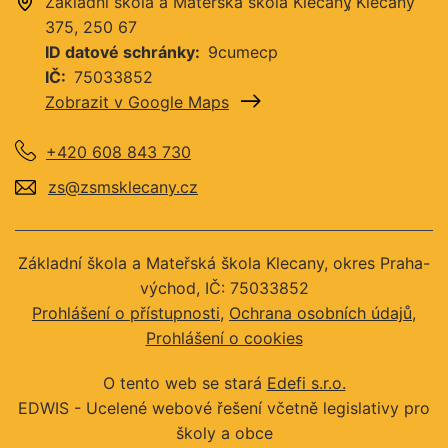
Základní škola a Mateřská škola Klecany
Klecany
375
250 67
ID datové schránky
9cumecp
IČ
75033852
Zobrazit v Google Maps
+420 608 843 730
zs@zsmsklecany.cz
Základní škola a Mateřská škola Klecany, okres Praha-
východ, IČ: 75033852
Prohlášení o přístupnosti
Ochrana osobních údajů
Prohlášení o cookies
O tento web se stará
Edefi s.r.o.
EDWIS -
Ucelené webové řešení včetně legislativy pro
školy a obce