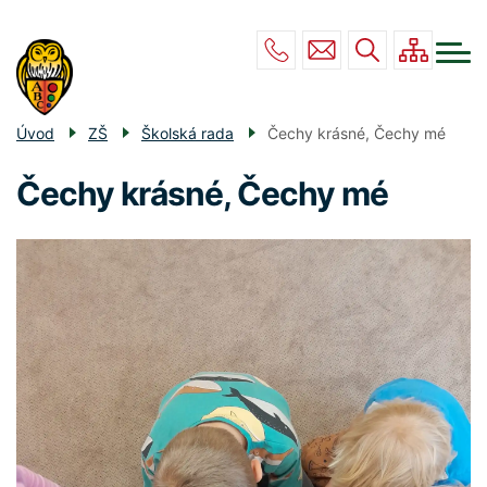
Menu
Přejít
ZŠ
navigace
k
hlavnímu
MŠ
obsahu
DRUŽINA
Úvod
ZŠ
Školská rada
Čechy krásné, Čechy mé
JÍDELNA
Čechy krásné, Čechy mé
POVINNÉ INFO
KONTAKT