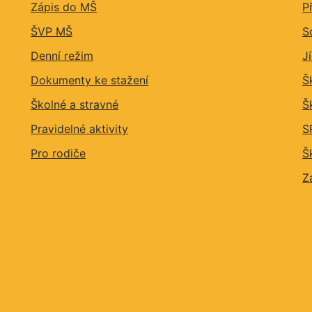
Zápis do MŠ
P
ŠVP MŠ
S
Denní režim
J
Dokumenty ke stažení
Š
Školné a stravné
Š
Pravidelné aktivity
S
Pro rodiče
Š
Z