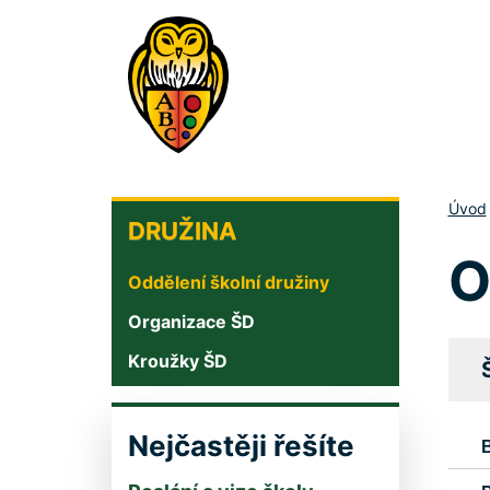
Přejít
k
hlavnímu
obsahu
DRUŽINA
Úvod
DRUŽINA
O
Oddělení školní družiny
Organizace ŠD
Kroužky ŠD
Nejčastěji řešíte