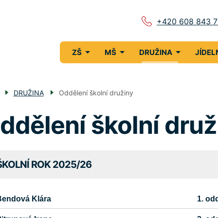
+420 608 843 
Menu
ZŠ
MŠ
DRUŽINA
JÍDEL
navigace
DRUŽINA
Oddělení školní družiny
ddělení školní druž
ŠKOLNÍ ROK 2025/26
Bendová Klára
1. od