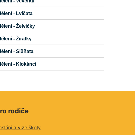
dělení - Veverky
ělení - Lvíčata
ělení - Želvičky
ělení - Žirafky
dělení - Slůňata
dělení - Klokánci
ro rodiče
oslání a vize školy