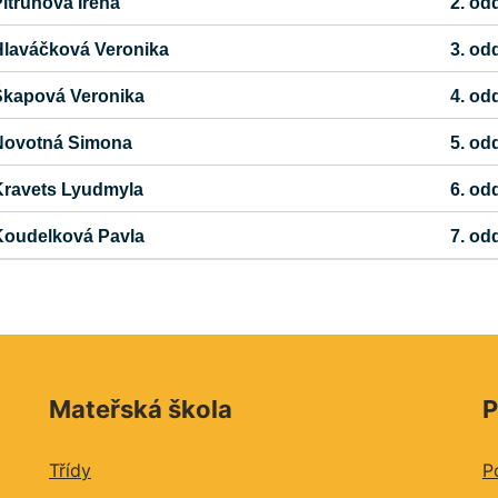
itrunová Irena
2. od
laváčková Veronika
3. odd
Škapová Veronika
4. odd
Novotná Simona
5. odd
Kravets Lyudmyla
6. od
Koudelková Pavla
7. od
Mateřská škola
P
Třídy
P