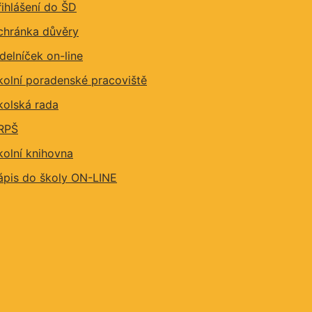
řihlášení do ŠD
chránka důvěry
ídelníček on-line
kolní poradenské pracoviště
kolská rada
RPŠ
kolní knihovna
ápis do školy ON-LINE