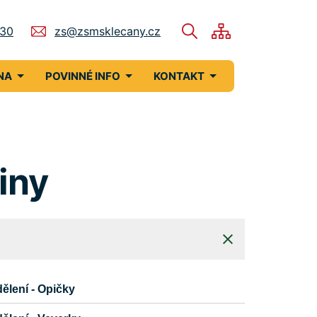
730
zs@zsmsklecany.cz
NA
POVINNÉ INFO
KONTAKT
iny
dělení - Opičky