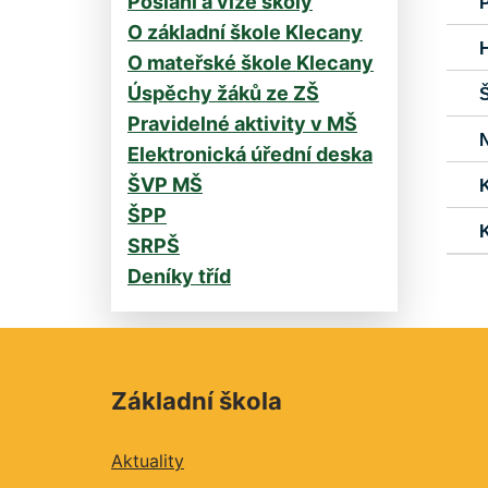
Poslání a vize školy
P
O základní škole Klecany
H
O mateřské škole Klecany
Úspěchy žáků ze ZŠ
Pravidelné aktivity v MŠ
Elektronická úřední deska
ŠVP MŠ
ŠPP
SRPŠ
Deníky tříd
Základní škola
Aktuality