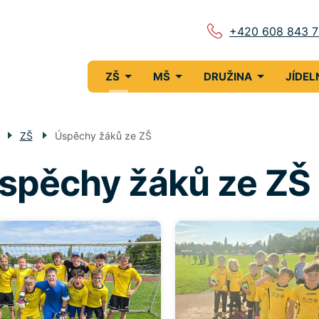
+420 608 843 
Menu
ZŠ
MŠ
DRUŽINA
JÍDEL
navigace
ZŠ
Úspěchy žáků ze ZŠ
spěchy žáků ze ZŠ