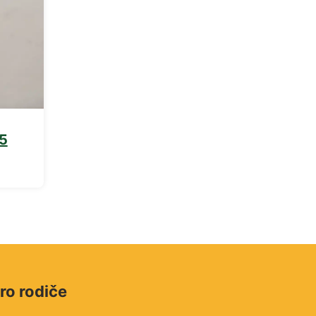
25
ro rodiče