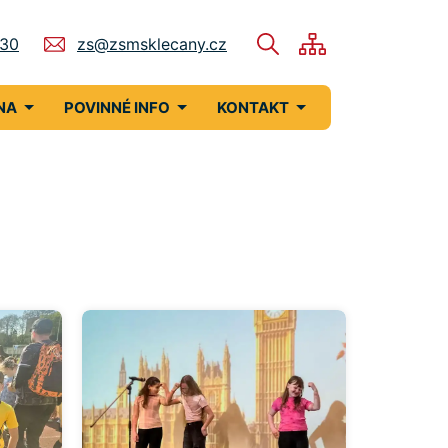
730
zs@zsmsklecany.cz
NA
POVINNÉ INFO
KONTAKT