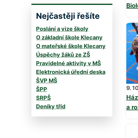
Bio
Nejčastěji řešíte
Poslání a vize školy
O základní škole Klecany
O mateřské škole Klecany
Úspěchy žáků ze ZŠ
Pravidelné aktivity v MŠ
Elektronická úřední deska
ŠVP MŠ
9. 1
ŠPP
Ház
SRPŠ
Deníky tříd
a ro