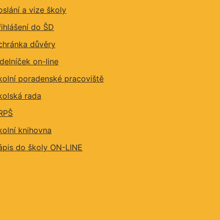
oslání a vize školy
řihlášení do ŠD
chránka důvěry
ídelníček on-line
kolní poradenské pracoviště
kolská rada
RPŠ
kolní knihovna
ápis do školy ON-LINE