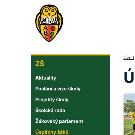
Přejít
k
hlavnímu
obsahu
ZŠ
Úvod
ZŠ
Ú
Aktuality
Poslání a vize školy
Projekty školy
Školská rada
Žákovský parlament
Úspěchy žáků