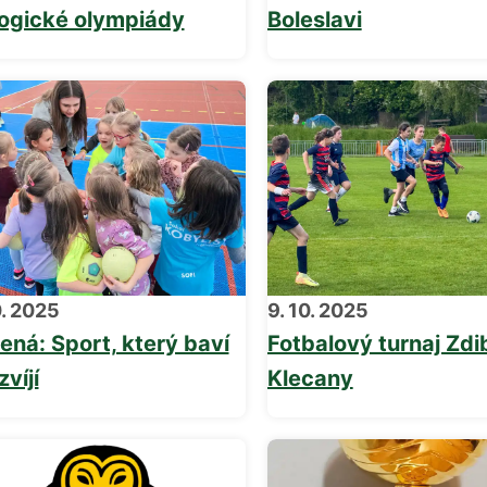
logické olympiády
Boleslavi
0. 2025
9. 10. 2025
ená: Sport, který baví
Fotbalový turnaj Zdi
zvíjí
Klecany