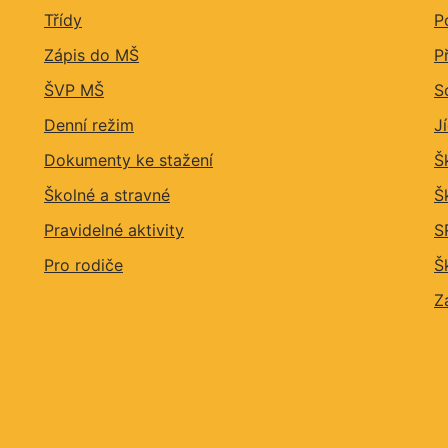
Třídy
P
Zápis do MŠ
P
ŠVP MŠ
S
Denní režim
J
Dokumenty ke stažení
Š
Školné a stravné
Š
Pravidelné aktivity
S
Pro rodiče
Š
Z