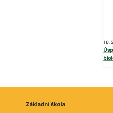
16. 
Úsp
bio
Základní škola