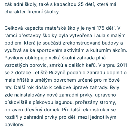
základní školy, také s kapacitou 25 dětí, která má
charakter firemní školky.
Celková kapacita mateřské školy je nyní 175 dětí. V
rámci přestavby školky byla vytvořena i aula s malým
podiem, která je součástí zrekonstruované budovy a
využívá se ke sportovním aktivitám a kulturním akcím.
Pavilony obklopuje velká školní zahrada plná
vzrostlých borovic, smrků a dalších keřů. V srpnu 2011
se z dotace Letiště Ruzyně podařilo zahradu doplnit o
malé hřiště s umělým povrchem určené pro míčové
hry. Další rok došlo k celkové úpravě zahrady. Byly
zde nainstalovány nové zahradní prvky, upraveno
pískoviště s pískovou lagunou, prořezány stromy,
opraven dřevěný domek. Při další rekonstrukci se
rozšířily zahradní prvky pro děti mezi jednotlivými
pavilony.