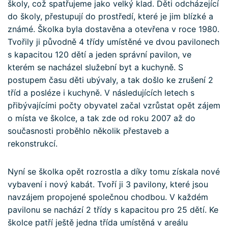
školy, což spatřujeme jako velký klad. Děti odcházející
do školy, přestupují do prostředí, které je jim blízké a
známé. Školka byla dostavěna a otevřena v roce 1980.
Tvořily ji původně 4 třídy umístěné ve dvou pavilonech
s kapacitou 120 dětí a jeden správní pavilon, ve
kterém se nacházel služební byt a kuchyně. S
postupem času děti ubývaly, a tak došlo ke zrušení 2
tříd a posléze i kuchyně. V následujících letech s
přibývajícími počty obyvatel začal vzrůstat opět zájem
o místa ve školce, a tak zde od roku 2007 až do
současnosti proběhlo několik přestaveb a
rekonstrukcí.
Nyní se školka opět rozrostla a díky tomu získala nové
vybavení i nový kabát. Tvoří ji 3 pavilony, které jsou
navzájem propojené společnou chodbou. V každém
pavilonu se nachází 2 třídy s kapacitou pro 25 dětí. Ke
školce patří ještě jedna třída umístěná v areálu