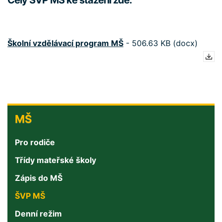
Celý ŠVP MŠ ke stažení zde:
Školní vzdělávací program MŠ
-
506.63 KB (docx)
MŠ
MŠ
Pro rodiče
Třídy mateřské školy
Zápis do MŠ
ŠVP MŠ
Denní režim