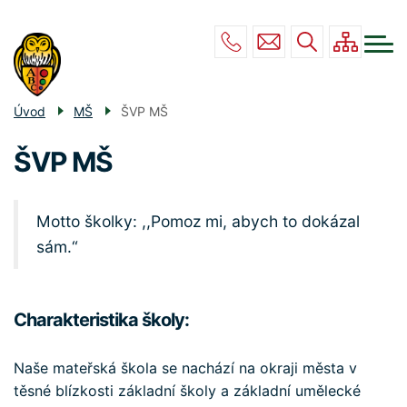
Menu
Přejít
ZŠ
navigace
k
hlavnímu
MŠ
obsahu
DRUŽINA
Úvod
MŠ
ŠVP MŠ
JÍDELNA
ŠVP MŠ
POVINNÉ INFO
KONTAKT
Motto školky: ,,Pomoz mi, abych to dokázal
sám.“
Charakteristika školy:
Naše mateřská škola se nachází na okraji města v
těsné blízkosti základní školy a základní umělecké