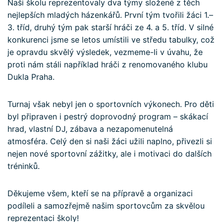
Naši školu reprezentovaly dva týmy složené z těch
nejlepších mladých házenkářů. První tým tvořili žáci 1.–
3. tříd, druhý tým pak starší hráči ze 4. a 5. tříd. V silné
konkurenci jsme se letos umístili ve středu tabulky, což
je opravdu skvělý výsledek, vezmeme-li v úvahu, že
proti nám stáli například hráči z renomovaného klubu
Dukla Praha.
Turnaj však nebyl jen o sportovních výkonech. Pro děti
byl připraven i pestrý doprovodný program – skákací
hrad, vlastní DJ, zábava a nezapomenutelná
atmosféra. Celý den si naši žáci užili naplno, přivezli si
nejen nové sportovní zážitky, ale i motivaci do dalších
tréninků.
Děkujeme všem, kteří se na přípravě a organizaci
podíleli a samozřejmě našim sportovcům za skvělou
reprezentaci školy!