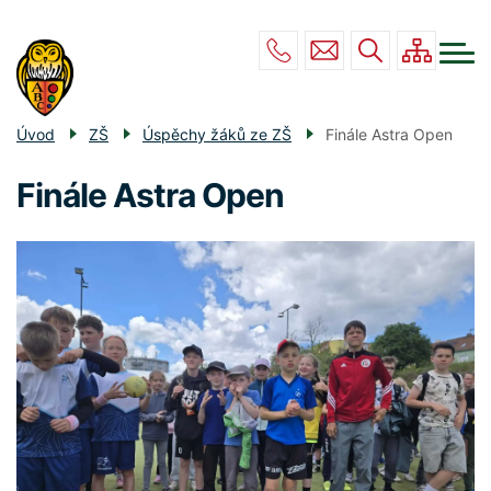
Menu
Přejít
ZŠ
navigace
k
hlavnímu
MŠ
obsahu
DRUŽINA
Úvod
ZŠ
Úspěchy žáků ze ZŠ
Finále Astra Open
JÍDELNA
Finále Astra Open
POVINNÉ INFO
KONTAKT