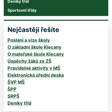
Deníky tříd
Sportovní třídy
Nejčastěji řešíte
Poslání a vize školy
O základní škole Klecany
O mateřské škole Klecany
Úspěchy žáků ze ZŠ
Pravidelné aktivity v MŠ
Elektronická úřední deska
ŠVP MŠ
ŠPP
SRPŠ
Deníky tříd