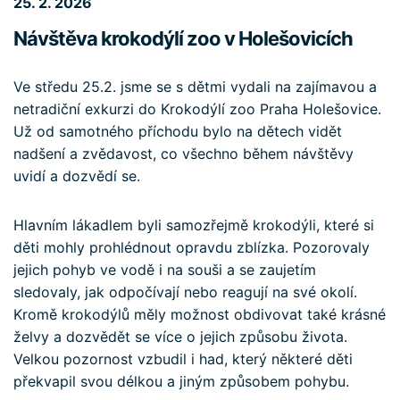
25. 2. 2026
Návštěva krokodýlí zoo v Holešovicích
Ve středu 25.2. jsme se s dětmi vydali na zajímavou a
netradiční exkurzi do
Krokodýlí zoo Praha Holešovice
.
Už od samotného příchodu bylo na dětech vidět
nadšení a zvědavost, co všechno během návštěvy
uvidí a dozvědí se.
Hlavním lákadlem byli samozřejmě krokodýli, které si
děti mohly prohlédnout opravdu zblízka. Pozorovaly
jejich pohyb ve vodě i na souši a se zaujetím
sledovaly, jak odpočívají nebo reagují na své okolí.
Kromě krokodýlů měly možnost obdivovat také krásné
želvy a dozvědět se více o jejich způsobu života.
Velkou pozornost vzbudil i had, který některé děti
překvapil svou délkou a jiným způsobem pohybu.