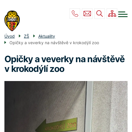
Menu
Přejít
ZŠ
navigace
k
hlavnímu
MŠ
obsahu
DRUŽINA
Úvod
ZŠ
Aktuality
Opičky a veverky na návštěvě v krokodýlí zoo
JÍDELNA
POVINNÉ INFO
Opičky a veverky na návštěvě
v krokodýlí zoo
KONTAKT