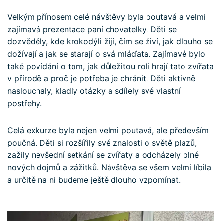
Velkým přínosem celé návštěvy byla poutavá a velmi
zajímavá prezentace paní chovatelky. Děti se
dozvěděly, kde krokodýli žijí, čím se živí, jak dlouho se
dožívají a jak se starají o svá mláďata. Zajímavé bylo
také povídání o tom, jak důležitou roli hrají tato zvířata
v přírodě a proč je potřeba je chránit. Děti aktivně
naslouchaly, kladly otázky a sdílely své vlastní
postřehy.
Celá exkurze byla nejen velmi poutavá, ale především
poučná. Děti si rozšířily své znalosti o světě plazů,
zažily nevšední setkání se zvířaty a odcházely plné
nových dojmů a zážitků. Návštěva se všem velmi líbila
a určitě na ni budeme ještě dlouho vzpomínat.