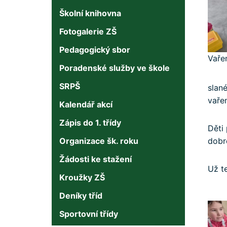
Školní knihovna
Fotogalerie ZŠ
Pedagogický sbor
Vaře
Poradenské služby ve škole
SRPŠ
slané
vaře
Kalendář akcí
Zápis do 1. třídy
Děti
Organizace šk. roku
dobré
Žádosti ke stažení
Už te
Kroužky ZŠ
Deníky tříd
Sportovní třídy