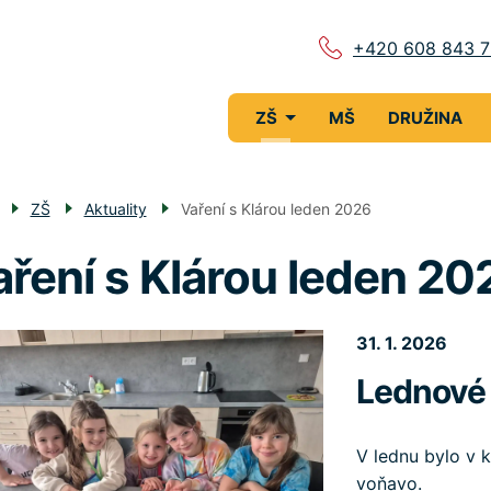
+420 608 843 
Menu
ZŠ
MŠ
DRUŽINA
navigace
ZŠ
Aktuality
Vaření s Klárou leden 2026
aření s Klárou leden 20
31. 1. 2026
Lednové 
V lednu bylo v 
voňavo.