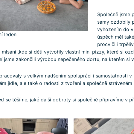
Společně jsme př
samy ozdobily po
vyhozením do vz
ní leden
úspěch měl také 
procvičili trpěl
 mlsání ,kde si děti vytvořily vlastní mini pizzy, které si 
ní jsme zakončili výrobou nepečeného dortu, na kterém si vš
 pracovaly s velkým nadšením spolupráci i samostatnosti v k
m jídle, ale také o radosti z tvoření a společně stráveném 
ď se těšíme, jaké další dobroty si společně připravíme v př