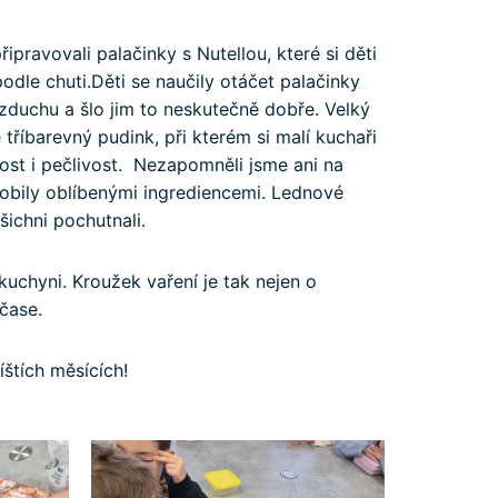
ipravovali palačinky s Nutellou, které si děti
dle chuti.Děti se naučily otáčet palačinky
duchu a šlo jim to neskutečně dobře. Velký
tříbarevný pudink, při kterém si malí kuchaři
ivost i pečlivost. Nezapomněli jsme ani na
ozdobily oblíbenými ingrediencemi. Lednové
ichni pochutnali.
uchyni. Kroužek vaření je tak nejen o
čase.
íštích měsících!