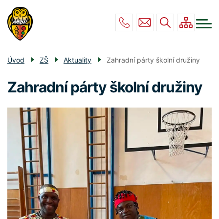
Menu
Přejít
ZŠ
navigace
k
hlavnímu
MŠ
obsahu
DRUŽINA
Úvod
ZŠ
Aktuality
Zahradní párty školní družiny
JÍDELNA
Zahradní párty školní družiny
POVINNÉ INFO
KONTAKT