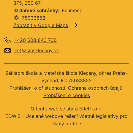
375
250 67
ID datové schránky
9cumecp
IČ
75033852
Zobrazit v Google Maps
+420 608 843 730
zs@zsmsklecany.cz
Základní škola a Mateřská škola Klecany, okres Praha-
východ, IČ: 75033852
Prohlášení o přístupnosti
Ochrana osobních údajů
Prohlášení o cookies
O tento web se stará
Edefi s.r.o.
EDWIS -
Ucelené webové řešení včetně legislativy pro
školy a obce