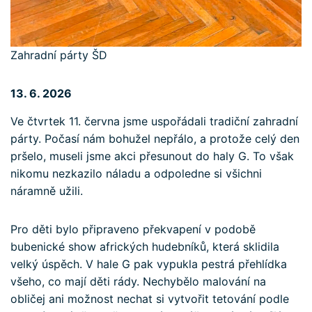
Zahradní párty ŠD
13. 6. 2026
Ve čtvrtek 11. června jsme uspořádali tradiční zahradní
párty. Počasí nám bohužel nepřálo, a protože celý den
pršelo, museli jsme akci přesunout do haly G. To však
nikomu nezkazilo náladu a odpoledne si všichni
náramně užili.
Pro děti bylo připraveno překvapení v podobě
bubenické show afrických hudebníků, která sklidila
velký úspěch. V hale G pak vypukla pestrá přehlídka
všeho, co mají děti rády. Nechybělo malování na
obličej ani možnost nechat si vytvořit tetování podle