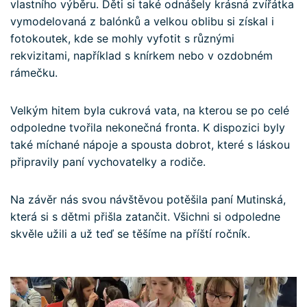
vlastního výběru. Děti si také odnášely krásná zvířátka
vymodelovaná z balónků a velkou oblibu si získal i
fotokoutek, kde se mohly vyfotit s různými
rekvizitami, například s knírkem nebo v ozdobném
rámečku.
Velkým hitem byla cukrová vata, na kterou se po celé
odpoledne tvořila nekonečná fronta. K dispozici byly
také míchané nápoje a spousta dobrot, které s láskou
připravily paní vychovatelky a rodiče.
Na závěr nás svou návštěvou potěšila paní Mutinská,
která si s dětmi přišla zatančit. Všichni si odpoledne
skvěle užili a už teď se těšíme na příští ročník.