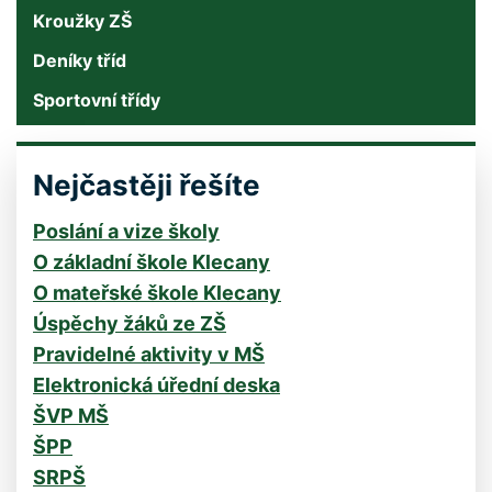
Kroužky ZŠ
Deníky tříd
Sportovní třídy
Nejčastěji řešíte
Poslání a vize školy
O základní škole Klecany
O mateřské škole Klecany
Úspěchy žáků ze ZŠ
Pravidelné aktivity v MŠ
Elektronická úřední deska
ŠVP MŠ
ŠPP
SRPŠ