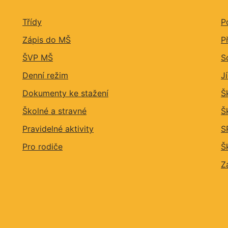
Třídy
P
Zápis do MŠ
P
ŠVP MŠ
S
Denní režim
J
Dokumenty ke stažení
Š
Školné a stravné
Š
Pravidelné aktivity
S
Pro rodiče
Š
Z