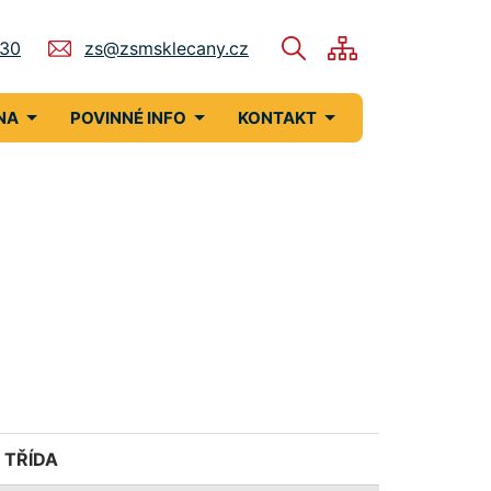
730
zs@zsmsklecany.cz
NA
POVINNÉ INFO
KONTAKT
TŘÍDA