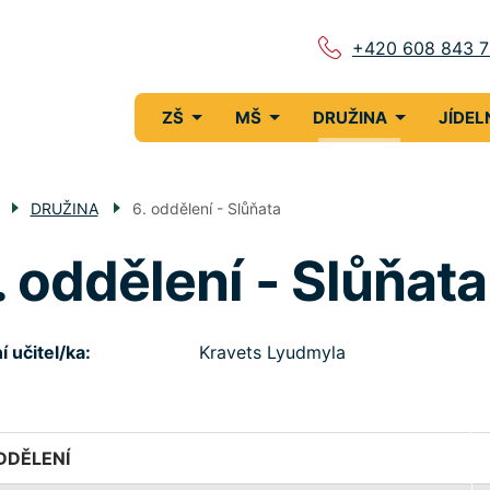
+420 608 843 
Menu
ZŠ
MŠ
DRUŽINA
JÍDEL
navigace
DRUŽINA
6. oddělení - Slůňata
. oddělení - Slůňata
í učitel/ka
Kravets Lyudmyla
DDĚLENÍ