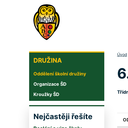
Přejít
k
hlavnímu
obsahu
DRUŽINA
Úvod
DRUŽINA
6
Oddělení školní družiny
Organizace ŠD
Třídn
Kroužky ŠD
Nejčastěji řešíte
O