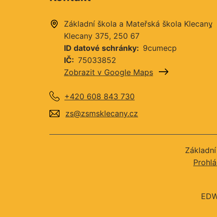
Základní škola a Mateřská škola Klecany
Klecany 375
250 67
ID datové schránky
9cumecp
IČ
75033852
Zobrazit v Google Maps
+420 608 843 730
zs@zsmsklecany.cz
Základní
Prohlá
EDW