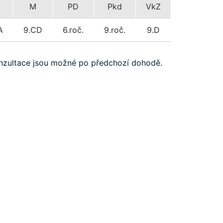
M
M
PD
Pkd
VkZ
A
9.CD
6.roč.
9.roč.
9.D
nzultace jsou možné po předchozí dohodě.