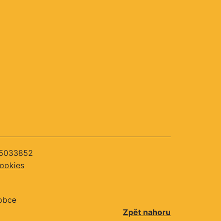
 75033852
cookies
 obce
Zpět nahoru