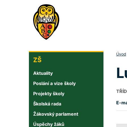
Přejít
k
hlavnímu
obsahu
KONTAKT
Úvod
ZŠ
L
Aktuality
Poslání a vize školy
TŘÍD
Projekty školy
E-ma
Školská rada
Žákovský parlament
Úspěchy žáků