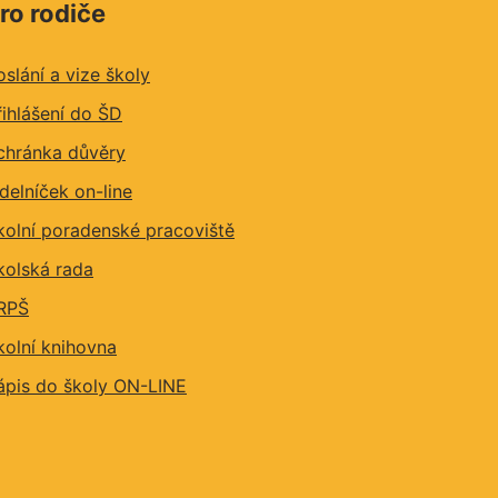
ro rodiče
oslání a vize školy
řihlášení do ŠD
chránka důvěry
ídelníček on-line
kolní poradenské pracoviště
kolská rada
RPŠ
kolní knihovna
ápis do školy ON-LINE