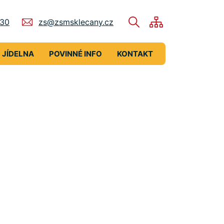
730
zs@zsmsklecany.cz
JÍDELNA
POVINNÉ INFO
KONTAKT