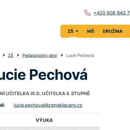
+420 608 843 
Menu
ZŠ
MŠ
DRUŽINA
navigace
ZŠ
Pedagogický sbor
Lucie Pechová
ucie Pechová
NÍ UČITELKA IX.D, UČITELKA II. STUPNĚ
il
lucie.pechova@zsmsklecany.cz
VÝUKA