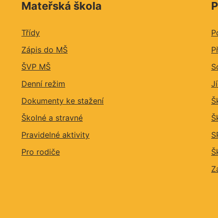
Mateřská škola
P
Třídy
P
Zápis do MŠ
P
ŠVP MŠ
S
Denní režim
J
Dokumenty ke stažení
Š
Školné a stravné
Š
Pravidelné aktivity
S
Pro rodiče
Š
Z