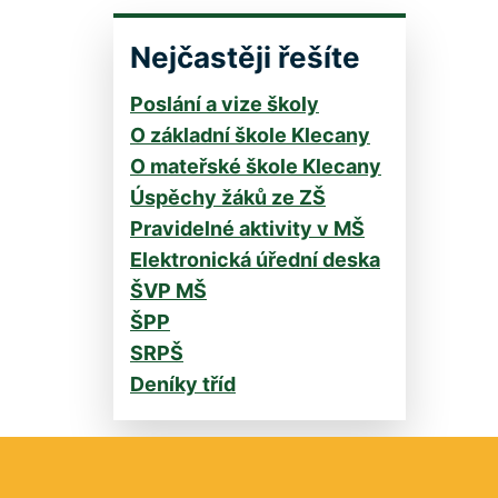
Nejčastěji řešíte
Poslání a vize školy
O základní škole Klecany
O mateřské škole Klecany
Úspěchy žáků ze ZŠ
Pravidelné aktivity v MŠ
Elektronická úřední deska
ŠVP MŠ
ŠPP
SRPŠ
Deníky tříd