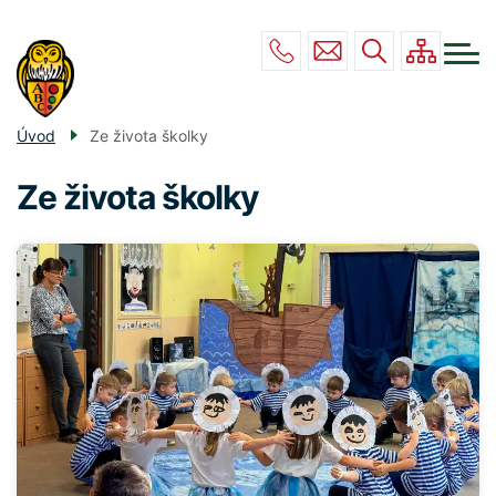
Menu
Přejít
ZŠ
navigace
k
hlavnímu
MŠ
obsahu
DRUŽINA
Úvod
Ze života školky
JÍDELNA
Ze života školky
POVINNÉ INFO
KONTAKT