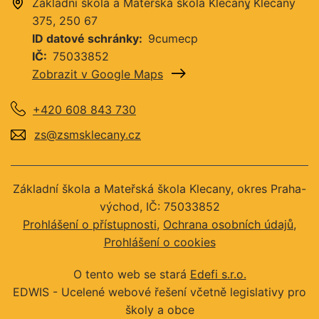
Základní škola a Mateřská škola Klecany
Klecany
375
250 67
ID datové schránky
9cumecp
IČ
75033852
Zobrazit v Google Maps
+420 608 843 730
zs@zsmsklecany.cz
Základní škola a Mateřská škola Klecany, okres Praha-
východ, IČ: 75033852
Prohlášení o přístupnosti
Ochrana osobních údajů
Prohlášení o cookies
O tento web se stará
Edefi s.r.o.
EDWIS -
Ucelené webové řešení včetně legislativy pro
školy a obce